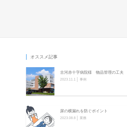
オススメ記事
古河赤十字病院様 物品管理の工夫
2023.11.1
事例
尿の横漏れを防ぐポイント
2023.08.8
業務