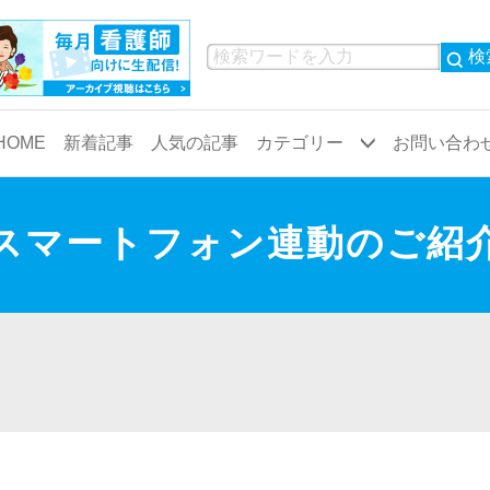
検
HOME
新着記事
人気の記事
カテゴリー
お問い合わ
共通看護
病院
スマートフォン連動のご紹
業務
小児科
物品
救命救急
観察・患者対応
代謝内科
検査
呼吸器内科
循環器内科
精神科