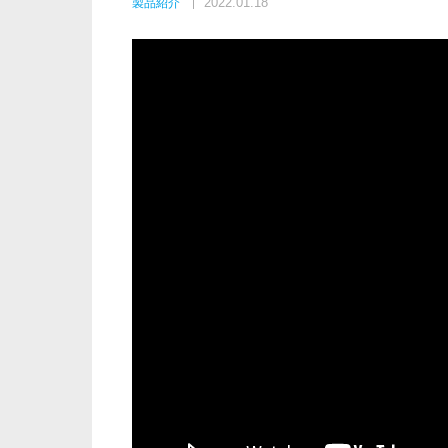
2022.01.18
製品紹介
製品紹介
その他
カメラ
保守
設定
地域包括ケア
病室の見守り
農作業