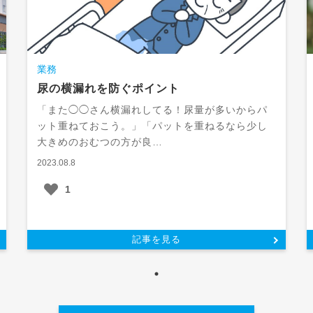
業務
尿の横漏れを防ぐポイント
「また◯◯さん横漏れしてる！尿量が多いからパ
ット重ねておこう。」「パットを重ねるなら少し
大きめのおむつの方が良…
2023.08.8
1
記事を見る