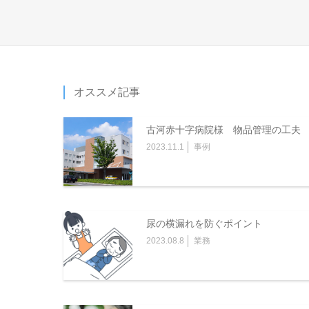
オススメ記事
古河赤十字病院様 物品管理の工夫
2023.11.1
事例
尿の横漏れを防ぐポイント
2023.08.8
業務