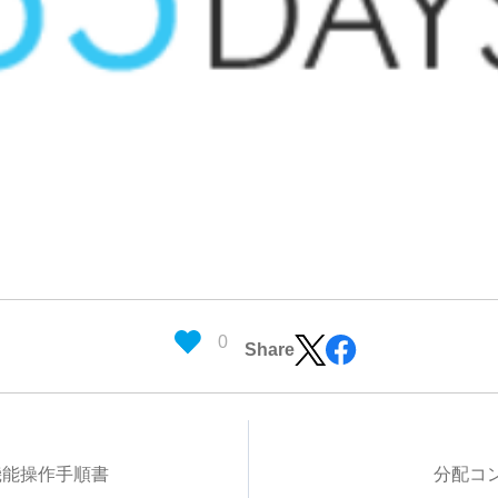
0
Share
機能操作手順書
分配コ