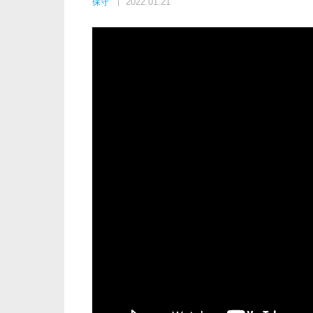
2022.01.21
保守
製品紹介
その他
カメラ
保守
設定
地域包括ケア
病室の見守り
農作業