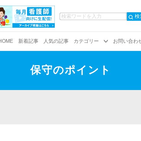
検
HOME
新着記事
人気の記事
カテゴリー
お問い合わ
共通看護
病院
保守のポイント
業務
小児科
物品
救命救急
観察・患者対応
代謝内科
検査
呼吸器内科
循環器内科
精神科