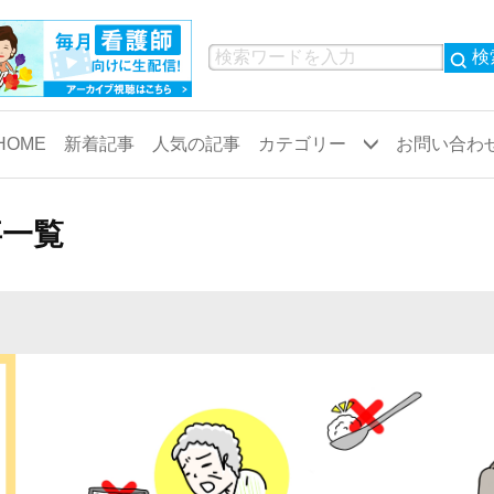
検
HOME
新着記事
人気の記事
カテゴリー
お問い合わ
共通看護
病院
事一覧
業務
小児科
物品
救命救急
観察・患者対応
代謝内科
検査
呼吸器内科
循環器内科
精神科