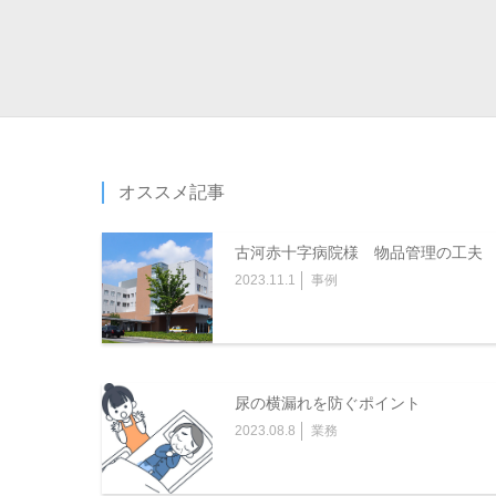
オススメ記事
古河赤十字病院様 物品管理の工夫
2023.11.1
事例
尿の横漏れを防ぐポイント
2023.08.8
業務