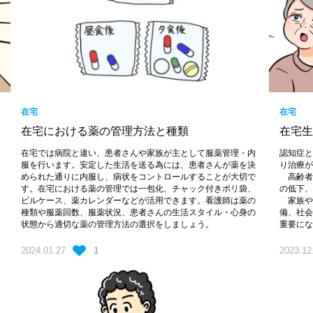
在宅
在宅
在宅における薬の管理方法と種類
在宅
在宅では病院と違い、患者さんや家族が主として服薬管理・内
認知症
服を行います。安定した生活を送る為には、患者さんが薬を決
り治療
められた通りに内服し、病状をコントロールすることが大切で
高齢者
す。在宅における薬の管理では一包化、チャック付きポリ袋、
の低下
ピルケース、薬カレンダーなどが活用できます。看護師は薬の
家族や
種類や服薬回数、服薬状況、患者さんの生活スタイル・心身の
備、社
状態から適切な薬の管理方法の選択をしましょう。
重要に
2024.01.27
1
2023.12