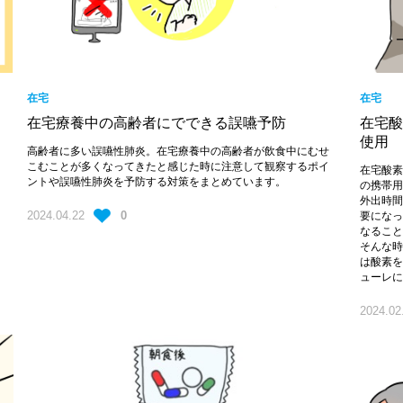
脳外科
外科
在宅
在宅
血液内科
在宅療養中の高齢者にでできる誤嚥予防
在宅
使用
高齢者に多い誤嚥性肺炎。在宅療養中の高齢者が飲食中にむせ
こむことが多くなってきたと感じた時に注意して観察するポイ
在宅酸
ントや誤嚥性肺炎を予防する対策をまとめています。
の携帯
外出時
2024.04.22
0
要にな
なるこ
そんな
は酸素
ューレ
2024.02