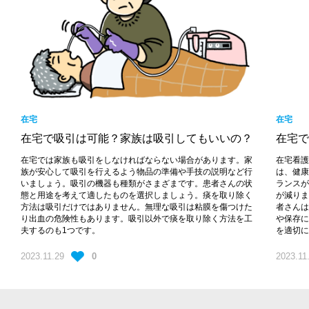
在宅
在宅
在宅で吸引は可能？家族は吸引してもいいの？
在宅で
在宅では家族も吸引をしなければならない場合があります。家
在宅看
族が安心して吸引を行えるよう物品の準備や手技の説明など行
は、健
いましょう。吸引の機器も種類がさまざまです。患者さんの状
ランス
態と用途を考えて適したものを選択しましょう。痰を取り除く
が減り
方法は吸引だけではありません。無理な吸引は粘膜を傷つけた
者さん
り出血の危険性もあります。吸引以外で痰を取り除く方法を工
や保存
夫するのも1つです。
を適切
2023.11.29
0
2023.11