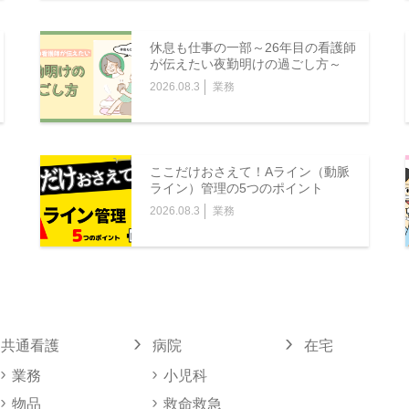
休息も仕事の一部～26年目の看護師
が伝えたい夜勤明けの過ごし方～
2026.08.3
業務
ここだけおさえて！Aライン（動脈
ライン）管理の5つのポイント
2026.08.3
業務
共通看護
病院
在宅
業務
小児科
物品
救命救急