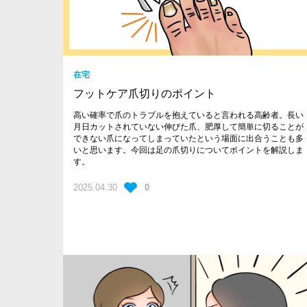
在宅
フットケア爪切りのポイント
製品紹介
その他
高い確率で爪のトラブルを抱えていると言われる高齢者。長い
月日カットされていない伸びた爪、肥厚して簡単に切ることが
できない爪になってしまっていたという場面に出合うことも多
カメラ
いと思います。今回は足の爪切りについてポイントを解説しま
す。
保守
2025.04.30
0
設定
地域包括ケア
病室の見守り
農作業