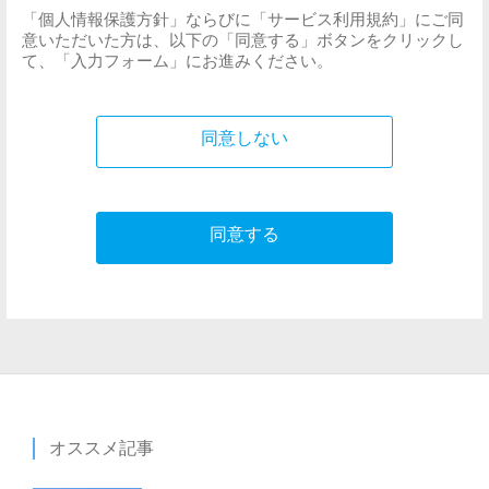
る本サービスの説明等とが異なる場合は、本規約の規定が
開示、訂正･追加、または削除、利用停止･第三者への
「個人情報保護方針」ならびに「サービス利用規約」にご同
優先して適用されるものとします。
提供の停止等の要請や苦情・相談に対して遅滞なく対
意いただいた方は、以下の「同意する」ボタンをクリックし
て、「入力フォーム」にお進みください。
応致します。
第2条（定義）
弊社は、個人情報保護マネジメントシステムを構築・
本規約において使用する以下の用語は、各々以下に定める
同意しない
運用し、継続的改善を行います。
意味を有するものとします。
(1)「サービス利用契約」とは、本規約を契約条件として
当社と登録ユーザーの間で締結される、本サービスの利用
2004年5月1日制定
同意する
契約を意味します。
2019年10月1日改訂
(2)「知的財産権」とは、著作権、特許権、実用新案権、
株式会社ケアコム 代表取締役社⻑
意匠権、商標権その他の知的財産権（それらの権利を取得
池川充洋
し、またはそれらの権利につき登録等を出願する権利を含
みます。）を意味します。
(3)「投稿データ」とは、登録ユーザーが本サービスにて
投稿その他送信するコンテンツ（文章、画像、動画その他
オススメ記事
のデータを含みますがこれらに限りません。）を意味しま