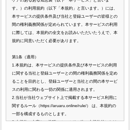
ケアのあるある知恵袋（以下「本サービス」と言いま
弊社は、個人情報を取得する場合には、事前に利用目
す。）の利用規約（以下「本規約」と言います。）には、
的及び提供の有無を明確にし、本人の同意を得た上
本サービスの提供条件及び当社と登録ユーザーの皆様との
で、目的の範囲内において適切に利用し、目的外利用
間の権利義務関係が定められています。本サービスの利用
を行わないための措置を講じます。
に際しては、本規約の全文をお読みいただいたうえで、本
規約に同意いただく必要があります。
弊社は、前項の措置により取得した個人情報の取扱い
の全部または一部を委託する場合、
第1条（適用）
および個人情報を第三者に提供する場合には、十分な
1.本規約は、本サービスの提供条件及び本サービスの利用
保護水準を満たした者を選定し、契約等により適切な
に関する当社と登録ユーザーとの間の権利義務関係を定め
措置を講じます。
ることを目的とし、登録ユーザーと当社との間の本サービ
スの利用に関わる一切の関係に適用されます。
弊社は、個人情報の漏えい、滅失又はき損などのリス
2.当社が当社ウェブサイト上で掲載する本サービス利用に
クに対して合理的な安全対策（予防処置）および是正
関するルール（https://aruaru.online/rule/） は、本規約の
処置を講じます。
一部を構成するものとします。
3.本規約の内容と、前項のルールその他の本規約外におけ
弊社は、本人からの当該個人情報の利用目的の通知、