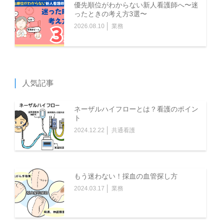
4.当社は、登録申請者が、以下の各号のいずれかの事由に
優先順位がわからない新人看護師へ〜迷
該当する場合は、登録及び再登録を拒否することがあり、
ったときの考え方3選〜
2026.08.10
業務
またその理由について一切開示義務を負いません。
(1)当社に提供した登録事項の全部または一部につき虚
偽、誤記または記載漏れがあった場合
(2)未成年者、成年被後見人、被保佐人または被補助人の
いずれかであり、法定代理人、後見人、保佐人または補助
人気記事
人の同意等を得ていなかった場合
ネーザルハイフローとは？看護のポイン
(3)反社会的勢力等（暴力団、暴力団員、右翼団体、反社
ト
会的勢力、その他これに準ずる者を意味します。以下同
2024.12.22
共通看護
じ。）である、または資金提供その他を通じて反社会的勢
力等の維持、運営もしくは経営に協力もしくは関与する等
反社会的勢力等との何らかの交流もしくは関与を行ってい
もう迷わない！採血の血管探し方
ると当社が判断した場合
2024.03.17
業務
(4)過去当社との契約に違反した者またはその関係者であ
ると当社が判断した場合