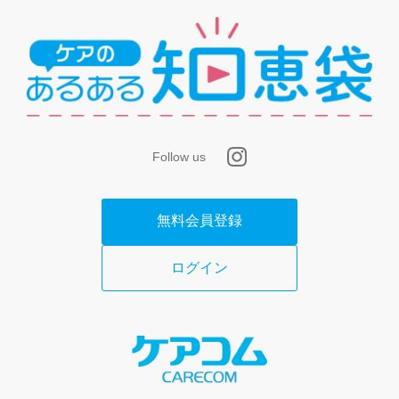
(9)当社のネットワークまたはシステム等への不正アクセ
ス
(10)第三者に成りすます行為
(11)本サービスの他の利用者のIDまたはパスワードを利用
する行為
(12)当社が事前に許諾しない本サービス上での宣伝、広
告、勧誘、または営業行為
Follow us
(13)本サービスの他の利用者の情報の収集
(14)当社、本サービスの他の利用者またはその他の第三者
無料会員登録
に不利益、損害、不快感を与える行為
(15)当社ウェブサイト上で掲載する本サービス利用に関す
ログイン
るルール（https://aruaru.online/rule/）に抵触する行為
(16)反社会的勢力等への利益供与
(17)面識のない異性との出会いを目的とした行為
(18)前各号の行為を直接または間接に惹起し、または容易
にする行為