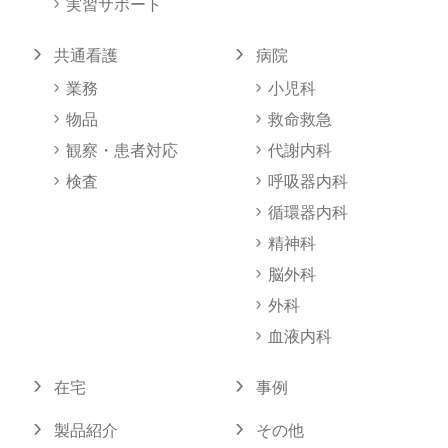
実習サポート
第6条（禁止事項）
共通看護
病院
登録ユーザーは、本サービスの利用にあたり、以下の各号
のいずれかに該当する行為または該当すると当社が判断す
業務
小児科
る行為をしてはなりません。
物品
救命救急
(1)法令に違反する行為または犯罪行為に関連する行為
観察・患者対応
代謝内科
(2)当社、本サービスの他の利用者またはその他の第三者
検査
呼吸器内科
に対する詐欺または脅迫行為
循環器内科
(3)公序良俗に反する行為
精神科
(4)当社、本サービスの他の利用者またはその他の第三者
脳外科
の知的財産権、肖像権、プライバシーの権利、名誉、その
外科
他の権利または利益を侵害する行為
(5)本サービスを通じ、以下に該当し、または該当すると
血液内科
当社が判断する情報を当社または本サービスの他の利用者
在宅
事例
に送信すること
・過度に暴力的または残虐な表現を含む情報
製品紹介
その他