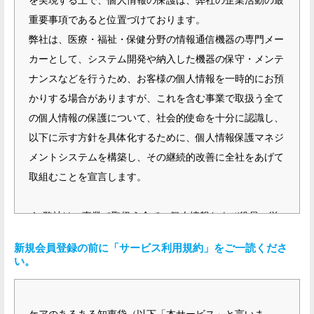
を実現する上で、個人情報の保護は、弊社の企業活動の最
重要事項であると位置づけております。
弊社は、医療・福祉・保健分野の情報通信機器の専門メー
カーとして、システム開発や納入した機器の保守・メンテ
ナンスなどを行うため、お客様の個人情報を一時的にお預
かりする場合がありますが、これを含む事業で取扱う全て
の個人情報の保護について、社会的使命を十分に認識し、
以下に示す方針を具体化するために、個人情報保護マネジ
メントシステムを構築し、その継続的改善に全社をあげて
取組むことを宣言します。
弊社は、事業で取扱う全ての個人情報および役員、従
業員の個人情報に関して、個人情報保護に関する法
新規会員登録の前に「サービス利用規約」をご一読くださ
令、国が定める指針およびその他の規範を遵守するた
い。
め、JISQ15001 に準拠した個人情報保護マネジメント
システムを策定し、適切に運用致します。