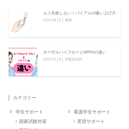
(5)第10条に定める措置を受けたことがある場合
(6)その他、登録を適当でないと当社が判断した場合
もう失敗しない！バイアルの吸い上げ方
2024.08.25
業務
第4条（登録事項の変更）
登録ユーザーは、登録事項に変更があった場合、当社の定
める方法により当該変更事項を遅滞なく当社に通知するも
のとします。
ネーザルハイフローとNPPVの違い
2025.07.23
呼吸器内科
第5条（パスワード及びユーザーIDの管理）
1.登録ユーザーは、自己の責任において、本サービスに関
するパスワード及びユーザーIDを適切に管理及び保管する
ものとし、これを第三者に利用させ、または貸与、譲渡、
名義変更、売買等をしてはならないものとします。
カテゴリー
2.パスワードまたはユーザーIDの管理不十分、使用上の過
学生サポート
看護学生サポート
誤、第三者の使用等によって生じた損害に関する責任は登
録ユーザーが負うものとします。
国家試験対策
実習サポート