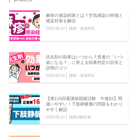
1.本サービスの利用を希望する者（以下「登録希望者」と
いいます。）は、本規約を遵守することに同意し、かつ当
麻疹の感染経路とは？空気感染の特徴と
社の定める一定の情報（以下「登録事項」といいます。）
感染対策を解説
を当社の定める方法で当社に提供することにより、当社に
2026.08.10
観察・患者対応
対し、本サービスの利用の登録を申請することができま
す。
2.当社は、当社の基準に従って、第１項に基づいて登録申
抗生剤の効果はいつから？患者の「いつ
請を行った登録希望者（以下「登録申請者」といいま
楽になる？」に答える効果判定の目安と
説明のコツ
す。）の登録の可否を判断し、当社が登録を認める場合に
2026.08.10
観察・患者対応
はその旨を登録申請者に通知します。登録申請者の登録ユ
ーザーとしての登録は、当社が本項の通知を行ったことを
もって完了
【第115回看護師国家試験 午後82】間
したものとします。 3.前項に定める登録の完了時に、サー
違いやすい！下肢静脈瘤の問題をわかり
やすく解説
ビス利用契約が登録ユーザーと当社の間に成立し、登録ユ
2026.08.10
国家試験対策
ーザーは本サービスを本規約に従い利用することができる
ようになります。