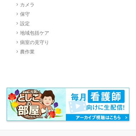
・コンピューター・ウィルスその他の有害なコンピュータ
カメラ
ー・プログラムを含む情報
保守
・当社、本サービスの他の利用者またはその他の第三者の
設定
名誉または信用を毀損する表現を含む情報
地域包括ケア
・過度にわいせつな表現を含む情報
病室の見守り
・差別を助長する表現を含む情報
・自殺、自傷行為を助長する表現を含む情報
農作業
・薬物の不適切な利用を助長する表現を含む情報
・反社会的な表現を含む情報
・チェーンメール等の第三者への情報の拡散を求める情報
・他人に不快感を与える表現を含む情報
(6)本サービスのネットワークまたはシステム等に過度な
負荷をかける行為
(7)当社が提供するソフトウェアその他のシステムに対す
るリバースエンジニアリングその他の解析行為
(8)本サービスの運営を妨害するおそれのある行為