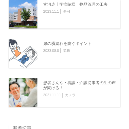
す。
古河赤十字病院様 物品管理の工夫
(4)「当社」とは、株式会社ケアコムを意味します。
2023.11.1
事例
(5)「当社ウェブサイト」とは、そのドメインが
「https://aruaru.online/」である、当社が運営するウェブ
サイト（理由の如何を問わず、当社のウェブサイトのドメ
インまたは内容が変更された場合は、当該変更後のウェブ
尿の横漏れを防ぐポイント
サイトを含みます。）を意味します。
2023.08.8
業務
(6)「登録ユーザー」とは、第3条（登録）に基づいて本サ
ービスの利用者としての登録がなされた個人または法人を
意味します。
(7)「本サービス」とは、当社が提供するケアのあるある
患者さんや・看護・介護従事者の生の声
が聞ける！
知恵袋という名称のサービス（理由の如何を問わずサービ
2021.11.11
カメラ
スの名称または内容が変更された場合は、当該変更後のサ
ービスを含みます。）を意味します。
第3条（登録）
新着記事