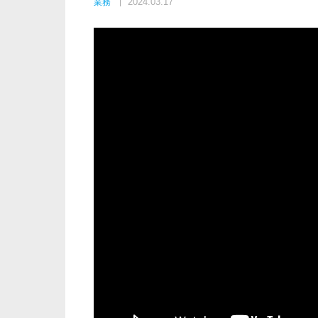
2024.03.17
業務
製品紹介
その他
カメラ
保守
設定
地域包括ケア
病室の見守り
農作業