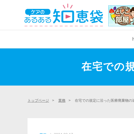
学生サポート
看護学生サポート
在宅での
国家試験対策
実習サポート
実習サポート
トップページ
>
業務
>
在宅での規定に沿った医療廃棄物の