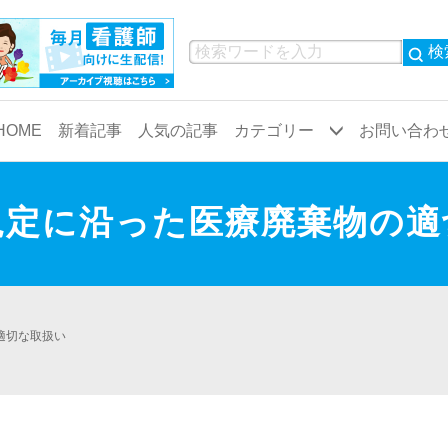
検
HOME
新着記事
人気の記事
カテゴリー
お問い合わ
共通看護
病院
規定に沿った医療廃棄物の適
業務
小児科
物品
救命救急
観察・患者対応
代謝内科
適切な取扱い
検査
呼吸器内科
循環器内科
精神科