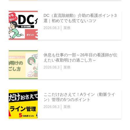
DC（直流除細動）介助の看護ポイント3
選｜初めてでも慌てないコツ
2026.08.3
業務
休息も仕事の一部～26年目の看護師が伝
えたい夜勤明けの過ごし方～
2026.08.3
業務
ここだけおさえて！Aライン（動脈ライ
ン）管理の5つのポイント
2026.08.3
業務