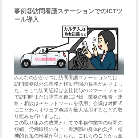
事例③訪問看護ステーションでのICTツ
ール導入
みんなのかかりつけ訪問看護ステーションでは、
訪問業務以外の業務と移動時間の負担がありまし
た。そこで訪問記録は会社貸与のスマートフォン
で訪問時または訪問直後に記録、業務の報告・連
絡・相談はチャットツールを活用、会議は対面式
にこだわらずウェブ会議を最大活用するなどの取
り組みを行いました。
この取り組みの成果としてで事務作業等の時間の
短縮、労働環境の向上、看護職の身体的負担・精
神的負担の軽減が挙げられ、これらのことから全