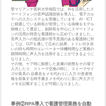
聖マリアンナ医科大学病院では、AIを活用したス
マートフォンの音声認識技術を導入し、電子カル
テへの入力システムを実施しています。AI・ICT
に精通している師長が管理している病棟をモデル
病棟として選定し、副師長を中心にスマートフォ
ンの活用が得意な看護師から広めていきました。
音声入力への抵抗感や苦手意識のある看護師に対
しては、OJTを通して広めた結果、トイレ付き添
いの待ち時間やエレベーター待機時間など業務の
隙間時間に声入力を活用することができるように
なりました。
その他、ケア時に観察した皮膚の状態をその場で
入力したり、ストーマ交換の時に、ストーマサイ
ズや装具の 品番名をメモ代わりに入力 や患者情
報を収集する時手書きメモ代わりに音に声入力で
メモを記載することが可能になりました。
事例②RPA導入で看護管理業務を自動