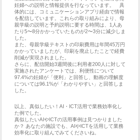
妊婦への説明と情報提供を行なっています。 具
体的には、コミュニケーションアプリ経由で情報
を配信しています。これらの取り組みにより、母
親学級の説明と予約説明に要する時間は、1人あ
たり5〜8分かかっていたものが2〜3分に減少しま
した。
また、母親学級テキストの印刷費用は年間45万円
かかっていましたが、印刷を廃止したことで経費
削減が実現されました。
さらに、配信開始3週間後に利用者200人に対して
実施されたアンケートでは、利便性について
97.4%の妊婦が「便利」と回答し、動画の理解度
については96.1%が「わかりやすい」と回答しま
した。
以上、真似したい！AI・ICT活用で業務効率化し
た例でした。
真似したいAIやICTの活用事例は見つかりました
か？ あなたの施設でも、AIやICTを活用して業務
効率化に取り組んでみてくださいね。