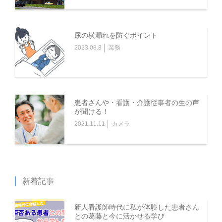
尿の横漏れを防ぐポイント
2023.08.8
業務
患者さんや・看護・介護従事者の生の声
が聞ける！
2021.11.11
カメラ
新着記事
新人看護師時代に私が体験した患者さん
との葛藤と今に活かせる学び