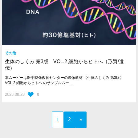
その他
生体のしくみ 第3版 VOL.2 細胞からヒトへ（形質/遺
伝）
本ムービーは医学映像教育センターの映像教材 【生体のしくみ 第3版】
VOL.2 細胞からヒトへ のサンプルムー…
2023.08.28
0
2
»
1