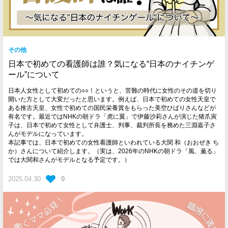
その他
日本で初めての看護師は誰？気になる“日本のナイチンゲ
ール”について
日本人女性として初めての○○！というと、苦難の時代に女性のその道を切り
開いた方として大変だったと思います。例えば、日本で初めての女性天皇で
ある推古天皇、女性で初めての国民栄養賞をもらった美空ひばりさんなどが
有名です。最近ではNHKの朝ドラ「虎に翼」で伊藤沙莉さんが演じた猪爪寅
子は、日本で初めて女性として弁護士、判事、裁判所長を務めた三淵嘉子さ
んがモデルになっています。
本記事では、日本で初めての女性看護師といわれている大関 和（おおぜき ち
か）さんについて紹介します。（実は、2026年のNHKの朝ドラ「風、薫る」
では大関和さんがモデルとなる予定です。）
2025.04.30
0